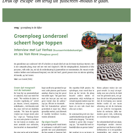
Druk op 'escape' om terug uit 'fullscreen'-modus te gaan.